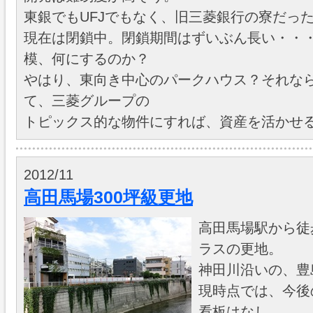
東銀でもUFJでもなく、旧三菱銀行の寮だっ
現在は閉鎖中。閉鎖期間はずいぶん長い・・
模、何にするのか？
やはり、東向き中心のパークハウス？それな
て、三菱グループの
トピックス的な物件にすれば、資産を活かせ
2012/11
高田馬場300坪級更地
高田馬場駅から徒歩
ラスの更地。
神田川沿いの、豊
現時点では、今後
看板はなし。