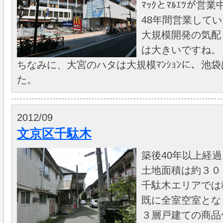
ﾏｯｸとﾏﾙｴﾂが営
48年間営業して
大規模開発の気配
は大きいですね。
ちなみに、大宮のハタは大規模ﾏﾝｼｮﾝに、池袋
た。
2012/09
文京区千駄木
築後40年以上経
土地面積は約３０
千駄木エリアでは
既に全室空室とな
３層戸建ての商品