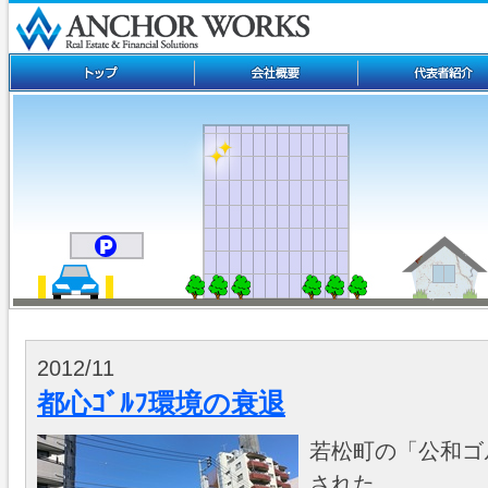
2012/11
都心ｺﾞﾙﾌ環境の衰退
若松町の「公和ゴ
された。