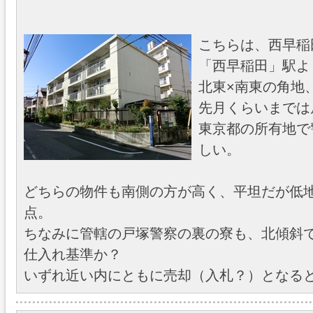
こちらは、西早稲
「西早稲田」駅よ
北東×南東の角地
先月くらいまでは
東京都の所有地で
しい。
どちらの物件も南側の方が高く、平坦だが低
点。
ちなみに管轄の戸塚警察の裏の寮も、北傾斜
仕入れ基準か？
いずれ近い内にともに売却（入札？）となる