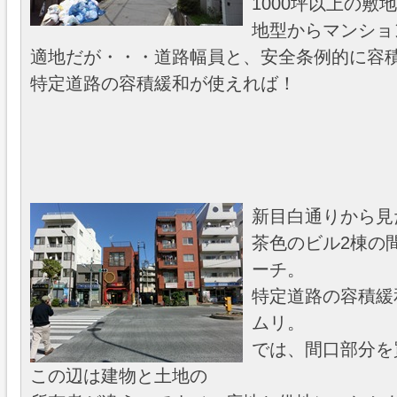
1000坪以上の敷
地型からマンショ
適地だが・・・道路幅員と、安全条例的に容
特定道路の容積緩和が使えれば！
新目白通りから見
茶色のビル2棟の
ーチ。
特定道路の容積緩
ムリ。
では、間口部分を
この辺は建物と土地の