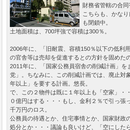
財務省管轄の合同
こちらも、かなり
も閉鎖中。
土地面積は、700坪強で容積は300％。
2006年に、「旧耐震、容積150％以下の低利用
の官舎等は売却を促進するとの方針を固めた
2011年に、「国家公務員宿舎の削減計画」
党」。ちなみに、この削減計画では、廃止対
年以上」を要する計画。悠長。
で、この２物件は既に１年以上も「空家」・
０億円はする・・・もし、金利２％で引っ張
千万円のロス。
公務員の待遇とか、住宅事情とか、国家財政
処分とか・・・議論も良いけど、「空にした