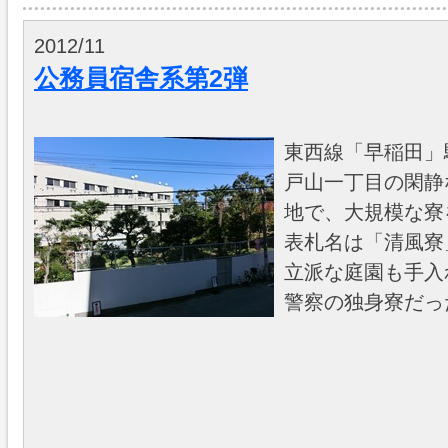
2012/11
公務員宿舎系第2弾
東西線「早稲田」
戸山一丁目の閑静
地で、大規模な寮
表札名は「清風寮
立派な庭園も手入
警察の独身寮だっ