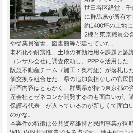
世田谷区経堂：千
に群馬県が所有す
約1400坪の土地
2棟と東京職員公
や従業員宿舎、図書館等が建っていた。
老朽化や耐震性、土地の有効活用を課題と認
コンサル会社に調査依頼し、PPPを活用した
阪急不動産チーム（施工：奥村組）が落札した
価交換を組合せた、県の追加負担なしの官民
計画内容はともかく、群馬県が持つ東京都の
産会社とゼネコンが開発するのも面白いが、選
保護者代表」が入っているのが新しくて面白
のかな。
本案件の特徴は公共資産維持と民間事業が同
WIN-WIN共同事業である点です。地主側コ