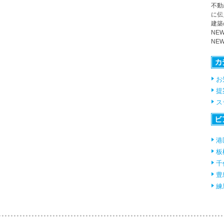
不動
に伝
建築
NE
NE
お
提
ス
港
板
千
豊
練