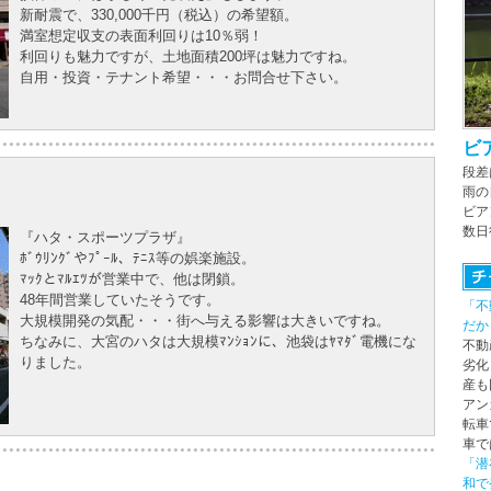
新耐震で、330,000千円（税込）の希望額。
満室想定収支の表面利回りは10％弱！
利回りも魅力ですが、土地面積200坪は魅力ですね。
自用・投資・テナント希望・・・お問合せ下さい。
ビ
段差
雨の
ビア
数日
『ハタ・スポーツプラザ』
ﾎﾞｳﾘﾝｸﾞやﾌﾟｰﾙ、ﾃﾆｽ等の娯楽施設。
ﾏｯｸとﾏﾙｴﾂが営業中で、他は閉鎖。
48年間営業していたそうです。
「不
大規模開発の気配・・・街へ与える影響は大きいですね。
だか
ちなみに、大宮のハタは大規模ﾏﾝｼｮﾝに、池袋はﾔﾏﾀﾞ電機にな
不動
りました。
劣化
産も
アン
転車
車で
「潜
和で