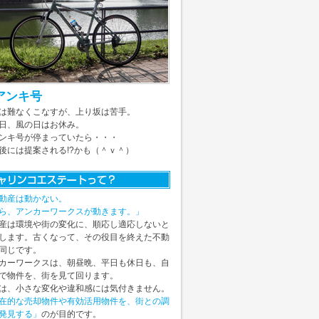
アンキ号
は難なくこなすが、上り坂は苦手。
日、風の日はお休み。
ンキ号が停まっていたら・・・
後には提案される!?かも（＾ｖ＾）
動産は動かない。
ら、アンカーワークスが動きます。」
産は環境や街の変化に、順応し適応しないと
します。古くなって、その役目を終えた不動
同じです。
カーワークスは、朝昼晩、平日も休日も、自
で物件を、街を見て回ります。
は、小さな変化や違和感には気付きません。
在的な売却物件や有効活用物件を、街との調
発見する」
のが目的です。