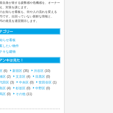
産自身が発する疲弊感や危機感を、オーナー
え、対策を講じます。
のお知らせ看板も、街や人の流れを変える
WSです。出回っていない新鮮な情報と、
WSの発見を適宜開示します。
知らせ看板
案したい物件
テキな建物
区
(6)
新宿区
(35)
渋谷区
(10)
橋区
(2)
文京区
(4)
目黒区
(0)
代田区
(3)
中央区
(0)
世田谷区
(1)
島区
(4)
杉並区
(0)
中野区
(0)
馬区
(0)
その他
(11)